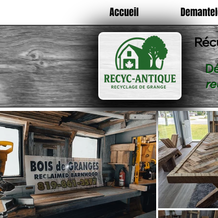
Accueil
Demante
Réc
Dé
re