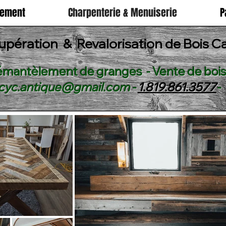
lement
Charpenterie & Menuiserie
P
upération & Revalorisation de Bois C
mantèlement de granges - Vente de bois
cyc.antique@gmail.com
-
1.819.861.3577
-