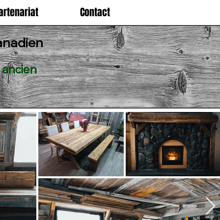
artenariat
Contact
anadien
 ancien